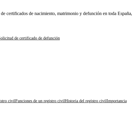
n de certificados de nacimiento, matrimonio y defunción en toda España
olicitud de certificado de defunción
stro civil
Funciones de un registro civil
Historia del registro civil
Importancia