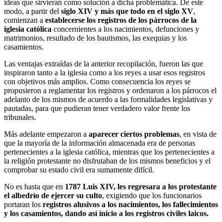
ideas que sirvieran como solución a dicha problemática. De este
modo, a partir del
siglo XIV y más que todo en el siglo XV
,
comienzan a
establecerse los registros de los párrocos de la
iglesia católica
concernientes a los nacimientos, defunciones y
matrimonios, resultado de los bautismos, las exequias y los
casamientos.
Las ventajas extraídas de la anterior recopilación, fueron las que
inspiraron tanto a la iglesia como a los reyes a usar esos registros
con objetivos más amplios. Como consecuencia los reyes se
propusieron a reglamentar los registros y ordenaron a los párrocos el
adelanto de los mismos de acuerdo a las formalidades legislativas y
pautadas, para que pudieran tener verdadero valor frente los
tribunales.
Más adelante empezaron a
aparecer ciertos problemas
, en vista de
que la mayoría de la información almacenada era de personas
pertenecientes a la iglesia católica, mientras que los pertenecientes a
la religión protestante no disfrutaban de los mismos beneficios y el
comprobar su estado civil era sumamente difícil.
No es hasta que en
1787 Luis XIV, les regresara a los protestante
el albedrío de ejercer su culto
, exigiendo que los funcionarios
portaran los
registros alusivos a los nacimientos, los fallecimientos
y los casamientos, dando así inicio a los registros civiles laicos.