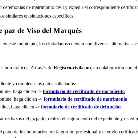
r ceremonias de matrimonio civil y expedir el correspondiente certifica
s similares en situaciones específicas.
de paz de Viso del Marqués
n en este municipio, los ciudadanos cuentan con diversas alternativas 
es burocráticos. A través de
Registro-civil.com
, en colaboración con el
iente y completar los datos solicitados:
online, haga clic en ->
formulario de certificado de nacimiento
online, haga clic en ->
formulario de certificado de matrimonio
nline, haga clic en ->
formulario de certificado de defunción
r rechazos del juzgado, realiza el seguimiento del expediente y usted re
l pago de los honorarios por la gestión profesional y el envío certificad