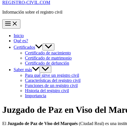
REGISTRO-CIVIL.COM
Información sobre el registro civil
Inicio
Qué es?
Certificados
Certificado de nacimiento
Certificado de matrimonio
Certificado de defunción
Saber más
Para qué sirve un registro civil
Características del registro civil
Funciones de un registro civil
Historia del registro civil
Importancia
Juzgado de Paz en
Viso del Mar
El
Juzgado de Paz de Viso del Marqués
(Ciudad Real) es una insti