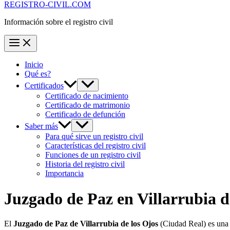
REGISTRO-CIVIL.COM
Información sobre el registro civil
Inicio
Qué es?
Certificados
Certificado de nacimiento
Certificado de matrimonio
Certificado de defunción
Saber más
Para qué sirve un registro civil
Características del registro civil
Funciones de un registro civil
Historia del registro civil
Importancia
Juzgado de Paz en
Villarrubia d
El
Juzgado de Paz de Villarrubia de los Ojos
(Ciudad Real) es una 