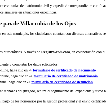
r ceremonias de matrimonio civil y expedir el correspondiente certifica
s similares en situaciones específicas.
e paz de Villarrubia de los Ojos
n en este municipio, los ciudadanos cuentan con diversas alternativas 
es burocráticos. A través de
Registro-civil.com
, en colaboración con el
iente y completar los datos solicitados:
online, haga clic en ->
formulario de certificado de nacimiento
online, haga clic en ->
formulario de certificado de matrimonio
nline, haga clic en ->
formulario de certificado de defunción
r rechazos del juzgado, realiza el seguimiento del expediente y usted re
l pago de los honorarios por la gestión profesional y el envío certificad