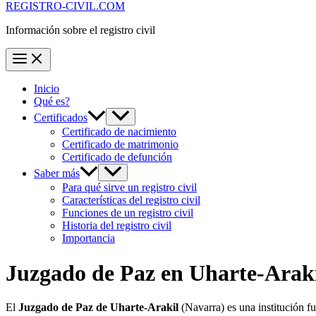
REGISTRO-CIVIL.COM
Información sobre el registro civil
Inicio
Qué es?
Certificados
Certificado de nacimiento
Certificado de matrimonio
Certificado de defunción
Saber más
Para qué sirve un registro civil
Características del registro civil
Funciones de un registro civil
Historia del registro civil
Importancia
Juzgado de Paz en
Uharte-Arak
El
Juzgado de Paz de Uharte-Arakil
(Navarra) es una institución 