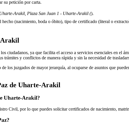
 su petición por carta.
harte-Arakil, Plaza San Juan 1 - Uharte-Arakil (
).
 hecho (nacimiento, boda o óbito), tipo de certificado (literal o extracto)
Arakil
os ciudadanos, ya que facilita el acceso a servicios esenciales en el ámbi
us trámites y conflictos de manera rápida y sin la necesidad de traslada
 de los juzgados de mayor jerarquía, al ocuparse de asuntos que pueden 
Paz de
Uharte-Arakil
de
Uharte-Arakil
?
tro Civil, por lo que puedes solicitar certificados de nacimiento, matr
 Paz?