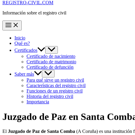
REGISTRO-CIVIL.COM
Información sobre el registro civil
Inicio
Qué es?
Certificados
Certificado de nacimiento
Certificado de matrimonio
Certificado de defunción
Saber más
Para qué sirve un registro civil
Características del registro civil
Funciones de un registro civil
Historia del registro civil
Importancia
Juzgado de Paz en
Santa Comb
El
Juzgado de Paz de Santa Comba
(A Coruña) es una institución 