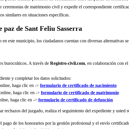
r ceremonias de matrimonio civil y expedir el correspondiente certifica
s similares en situaciones específicas.
e paz de Sant Feliu Sasserra
n en este municipio, los ciudadanos cuentan con diversas alternativas 
es burocráticos. A través de
Registro-civil.com
, en colaboración con el
iente y completar los datos solicitados:
online, haga clic en ->
formulario de certificado de nacimiento
online, haga clic en ->
formulario de certificado de matrimonio
nline, haga clic en ->
formulario de certificado de defunción
r rechazos del juzgado, realiza el seguimiento del expediente y usted re
l pago de los honorarios por la gestión profesional y el envío certificad