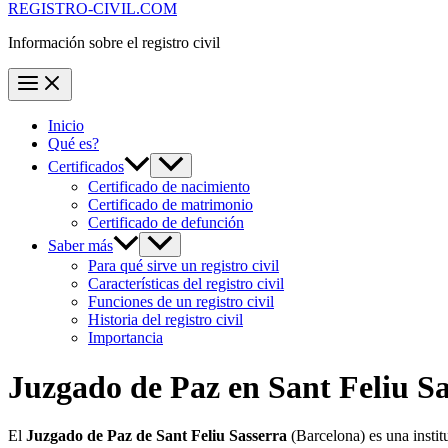
REGISTRO-CIVIL.COM
Información sobre el registro civil
Inicio
Qué es?
Certificados
Certificado de nacimiento
Certificado de matrimonio
Certificado de defunción
Saber más
Para qué sirve un registro civil
Características del registro civil
Funciones de un registro civil
Historia del registro civil
Importancia
Juzgado de Paz en
Sant Feliu S
El
Juzgado de Paz de Sant Feliu Sasserra
(Barcelona) es una insti