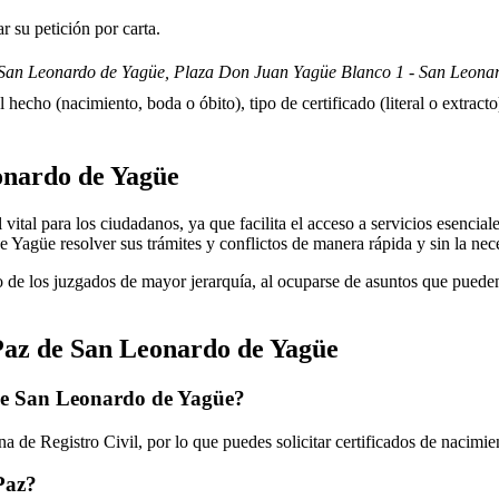
 su petición por carta.
San Leonardo de Yagüe, Plaza Don Juan Yagüe Blanco 1 - San Leonar
 hecho (nacimiento, boda o óbito), tipo de certificado (literal o extracto)
onardo de Yagüe
tal para los ciudadanos, ya que facilita el acceso a servicios esenciales 
e Yagüe
resolver sus trámites y conflictos de manera rápida y sin la ne
 de los juzgados de mayor jerarquía, al ocuparse de asuntos que pueden 
Paz de
San Leonardo de Yagüe
de
San Leonardo de Yagüe
?
a de Registro Civil, por lo que puedes solicitar certificados de nacimi
 Paz?