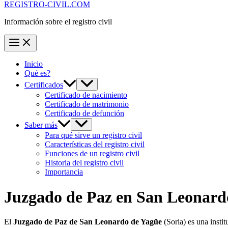
REGISTRO-CIVIL.COM
Información sobre el registro civil
Inicio
Qué es?
Certificados
Certificado de nacimiento
Certificado de matrimonio
Certificado de defunción
Saber más
Para qué sirve un registro civil
Características del registro civil
Funciones de un registro civil
Historia del registro civil
Importancia
Juzgado de Paz en
San Leonard
El
Juzgado de Paz de San Leonardo de Yagüe
(Soria) es una insti