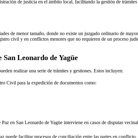
stración de justicia en el ámbito local, facilitando la gestión de trámit
dades de menor tamaño, donde no existe un juzgado ordinario de mayor j
gistro civil y en conflictos menores que no requieren de un proceso jud
de
San Leonardo de Yagüe
ueden realizar una serie de trámites y gestiones. Estos incluyen:
tro Civil para la expedición de documentos como:
e Paz en
San Leonardo de Yagüe
interviene en casos de disputas vecina
 puede facilitar procesos de conciliación entre las partes en conflicto, 