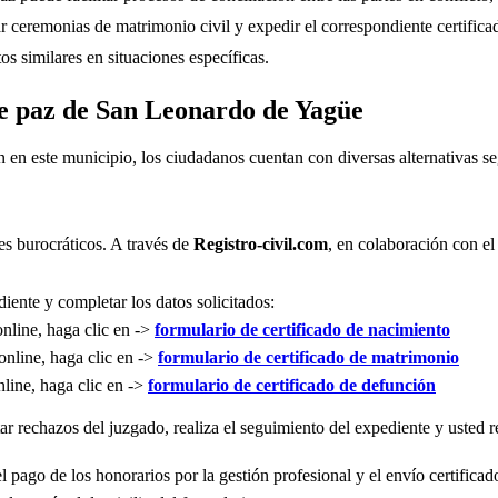
r ceremonias de matrimonio civil y expedir el correspondiente certifica
s similares en situaciones específicas.
 de paz de San Leonardo de Yagüe
n en este municipio, los ciudadanos cuentan con diversas alternativas 
es burocráticos. A través de
Registro-civil.com
, en colaboración con el
iente y completar los datos solicitados:
online, haga clic en ->
formulario de certificado de nacimiento
online, haga clic en ->
formulario de certificado de matrimonio
nline, haga clic en ->
formulario de certificado de defunción
r rechazos del juzgado, realiza el seguimiento del expediente y usted re
l pago de los honorarios por la gestión profesional y el envío certificad