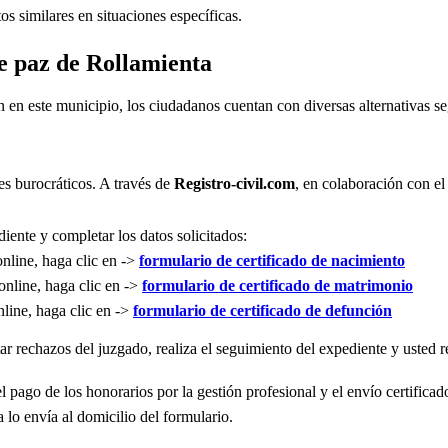
s similares en situaciones específicas.
de paz de Rollamienta
n en este municipio, los ciudadanos cuentan con diversas alternativas 
es burocráticos. A través de
Registro-civil.com
, en colaboración con el
iente y completar los datos solicitados:
online, haga clic en ->
formulario de certificado de nacimiento
online, haga clic en ->
formulario de certificado de matrimonio
nline, haga clic en ->
formulario de certificado de defunción
r rechazos del juzgado, realiza el seguimiento del expediente y usted re
l pago de los honorarios por la gestión profesional y el envío certificad
 lo envía al domicilio del formulario.