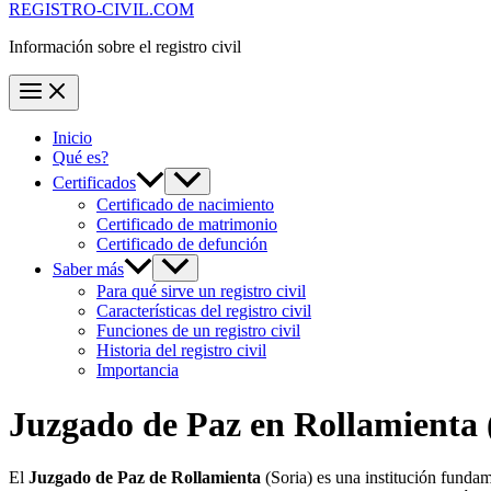
REGISTRO-CIVIL.COM
Información sobre el registro civil
Inicio
Qué es?
Certificados
Certificado de nacimiento
Certificado de matrimonio
Certificado de defunción
Saber más
Para qué sirve un registro civil
Características del registro civil
Funciones de un registro civil
Historia del registro civil
Importancia
Juzgado de Paz en
Rollamienta
El
Juzgado de Paz de Rollamienta
(Soria) es una institución funda