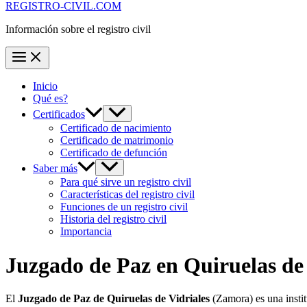
REGISTRO-CIVIL.COM
Información sobre el registro civil
Inicio
Qué es?
Certificados
Certificado de nacimiento
Certificado de matrimonio
Certificado de defunción
Saber más
Para qué sirve un registro civil
Características del registro civil
Funciones de un registro civil
Historia del registro civil
Importancia
Juzgado de Paz en
Quiruelas de
El
Juzgado de Paz de Quiruelas de Vidriales
(Zamora) es una insti