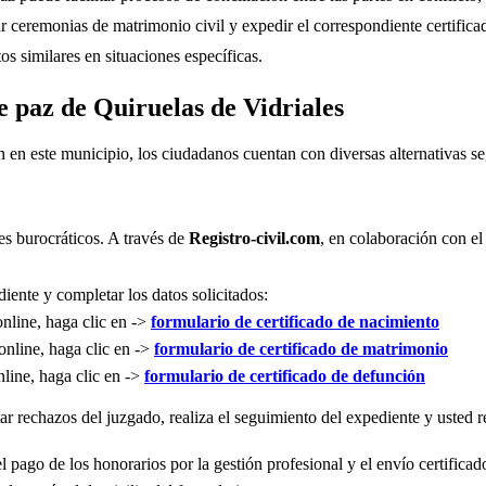
r ceremonias de matrimonio civil y expedir el correspondiente certifica
s similares en situaciones específicas.
e paz de Quiruelas de Vidriales
n en este municipio, los ciudadanos cuentan con diversas alternativas 
es burocráticos. A través de
Registro-civil.com
, en colaboración con el
iente y completar los datos solicitados:
online, haga clic en ->
formulario de certificado de nacimiento
online, haga clic en ->
formulario de certificado de matrimonio
nline, haga clic en ->
formulario de certificado de defunción
r rechazos del juzgado, realiza el seguimiento del expediente y usted re
l pago de los honorarios por la gestión profesional y el envío certificad