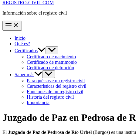
REGISTRO-CIVIL.COM
Información sobre el registro civil
Inicio
Qué es?
Certificados
Certificado de nacimiento
Certificado de matrimonio
Certificado de defunción
Saber más
Para qué sirve un registro civil
Características del registro civil
Funciones de un registro civil
Historia del registro civil
Importancia
Juzgado de Paz en
Pedrosa de R
El
Juzgado de Paz de Pedrosa de Río Urbel
(Burgos) es una instit