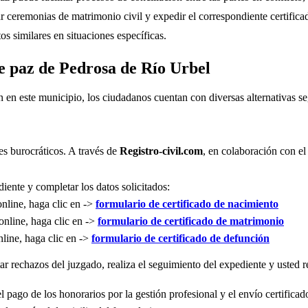
r ceremonias de matrimonio civil y expedir el correspondiente certifica
s similares en situaciones específicas.
de paz de Pedrosa de Río Urbel
n en este municipio, los ciudadanos cuentan con diversas alternativas 
es burocráticos. A través de
Registro-civil.com
, en colaboración con el
iente y completar los datos solicitados:
online, haga clic en ->
formulario de certificado de nacimiento
online, haga clic en ->
formulario de certificado de matrimonio
nline, haga clic en ->
formulario de certificado de defunción
r rechazos del juzgado, realiza el seguimiento del expediente y usted re
l pago de los honorarios por la gestión profesional y el envío certificad