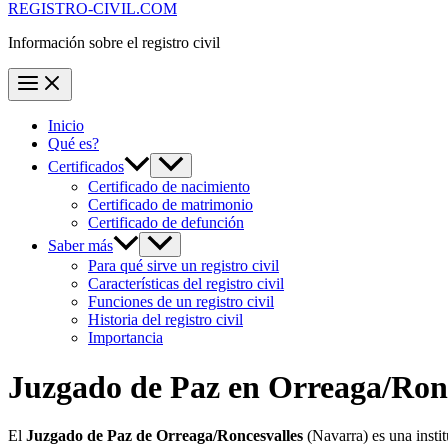
REGISTRO-CIVIL.COM
Información sobre el registro civil
Inicio
Qué es?
Certificados
Certificado de nacimiento
Certificado de matrimonio
Certificado de defunción
Saber más
Para qué sirve un registro civil
Características del registro civil
Funciones de un registro civil
Historia del registro civil
Importancia
Juzgado de Paz en
Orreaga/Ronc
El
Juzgado de Paz de Orreaga/Roncesvalles
(Navarra) es una insti