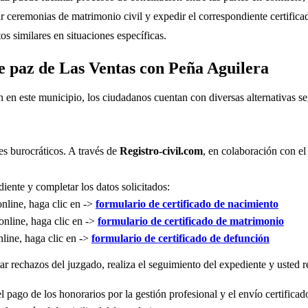
r ceremonias de matrimonio civil y expedir el correspondiente certifica
s similares en situaciones específicas.
de paz de Las Ventas con Peña Aguilera
n en este municipio, los ciudadanos cuentan con diversas alternativas 
es burocráticos. A través de
Registro-civil.com
, en colaboración con el
iente y completar los datos solicitados:
online, haga clic en ->
formulario de certificado de nacimiento
online, haga clic en ->
formulario de certificado de matrimonio
nline, haga clic en ->
formulario de certificado de defunción
r rechazos del juzgado, realiza el seguimiento del expediente y usted re
l pago de los honorarios por la gestión profesional y el envío certificad