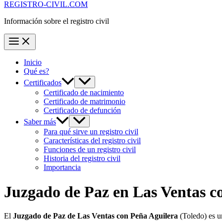
REGISTRO-CIVIL.COM
Información sobre el registro civil
Inicio
Qué es?
Certificados
Certificado de nacimiento
Certificado de matrimonio
Certificado de defunción
Saber más
Para qué sirve un registro civil
Características del registro civil
Funciones de un registro civil
Historia del registro civil
Importancia
Juzgado de Paz en
Las Ventas c
El
Juzgado de Paz de Las Ventas con Peña Aguilera
(Toledo) es u