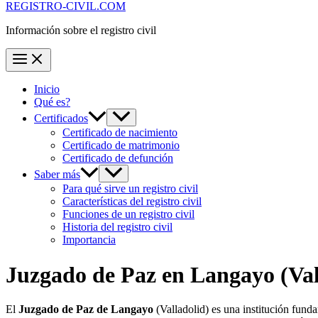
REGISTRO-CIVIL.COM
Información sobre el registro civil
Inicio
Qué es?
Certificados
Certificado de nacimiento
Certificado de matrimonio
Certificado de defunción
Saber más
Para qué sirve un registro civil
Características del registro civil
Funciones de un registro civil
Historia del registro civil
Importancia
Juzgado de Paz en
Langayo
(Val
El
Juzgado de Paz de Langayo
(Valladolid) es una institución fun