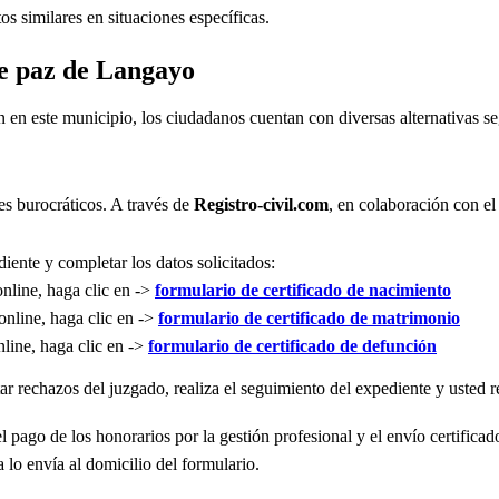
s similares en situaciones específicas.
de paz de Langayo
n en este municipio, los ciudadanos cuentan con diversas alternativas 
es burocráticos. A través de
Registro-civil.com
, en colaboración con el
iente y completar los datos solicitados:
online, haga clic en ->
formulario de certificado de nacimiento
online, haga clic en ->
formulario de certificado de matrimonio
nline, haga clic en ->
formulario de certificado de defunción
r rechazos del juzgado, realiza el seguimiento del expediente y usted re
l pago de los honorarios por la gestión profesional y el envío certificad
 lo envía al domicilio del formulario.