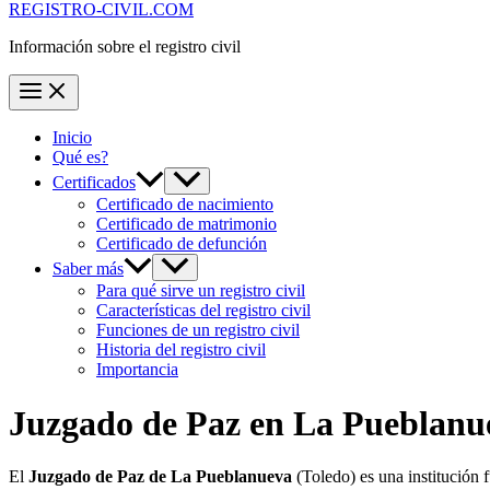
REGISTRO-CIVIL.COM
Información sobre el registro civil
Inicio
Qué es?
Certificados
Certificado de nacimiento
Certificado de matrimonio
Certificado de defunción
Saber más
Para qué sirve un registro civil
Características del registro civil
Funciones de un registro civil
Historia del registro civil
Importancia
Juzgado de Paz en
La Pueblanu
El
Juzgado de Paz de La Pueblanueva
(Toledo) es una institución