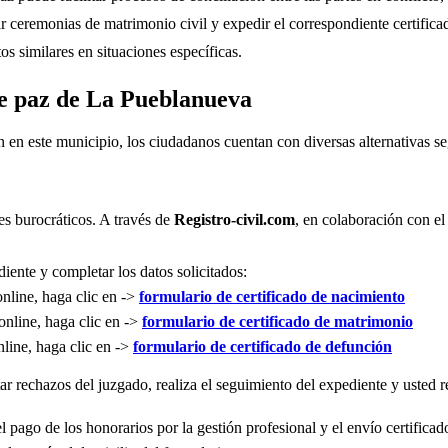
r ceremonias de matrimonio civil y expedir el correspondiente certifica
s similares en situaciones específicas.
 de paz de La Pueblanueva
n en este municipio, los ciudadanos cuentan con diversas alternativas 
es burocráticos. A través de
Registro-civil.com
, en colaboración con el
iente y completar los datos solicitados:
online, haga clic en ->
formulario de certificado de nacimiento
online, haga clic en ->
formulario de certificado de matrimonio
nline, haga clic en ->
formulario de certificado de defunción
r rechazos del juzgado, realiza el seguimiento del expediente y usted re
l pago de los honorarios por la gestión profesional y el envío certificad