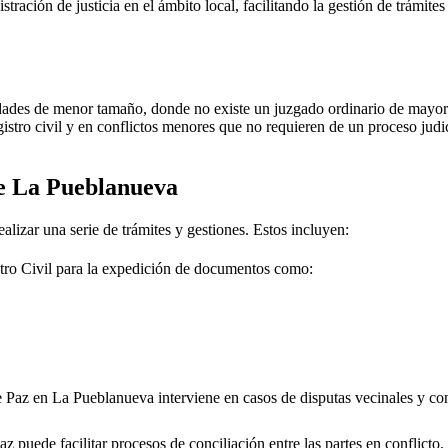
stración de justicia en el ámbito local, facilitando la gestión de trámit
dades de menor tamaño, donde no existe un juzgado ordinario de mayor j
gistro civil y en conflictos menores que no requieren de un proceso jud
de
La Pueblanueva
alizar una serie de trámites y gestiones. Estos incluyen:
tro Civil para la expedición de documentos como:
e Paz en
La Pueblanueva
interviene en casos de disputas vecinales y co
 puede facilitar procesos de conciliación entre las partes en conflicto, 