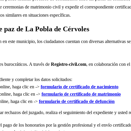
r ceremonias de matrimonio civil y expedir el correspondiente certifica
s similares en situaciones específicas.
de paz de La Pobla de Cérvoles
n en este municipio, los ciudadanos cuentan con diversas alternativas 
es burocráticos. A través de
Registro-civil.com
, en colaboración con el
iente y completar los datos solicitados:
online, haga clic en ->
formulario de certificado de nacimiento
online, haga clic en ->
formulario de certificado de matrimonio
nline, haga clic en ->
formulario de certificado de defunción
r rechazos del juzgado, realiza el seguimiento del expediente y usted re
l pago de los honorarios por la gestión profesional y el envío certificad