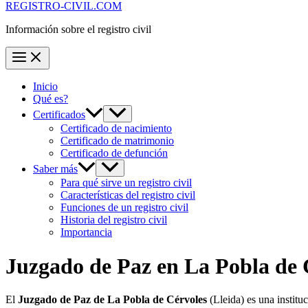
REGISTRO-CIVIL.COM
Información sobre el registro civil
Inicio
Qué es?
Certificados
Certificado de nacimiento
Certificado de matrimonio
Certificado de defunción
Saber más
Para qué sirve un registro civil
Características del registro civil
Funciones de un registro civil
Historia del registro civil
Importancia
Juzgado de Paz en
La Pobla de 
El
Juzgado de Paz de La Pobla de Cérvoles
(Lleida) es una instit