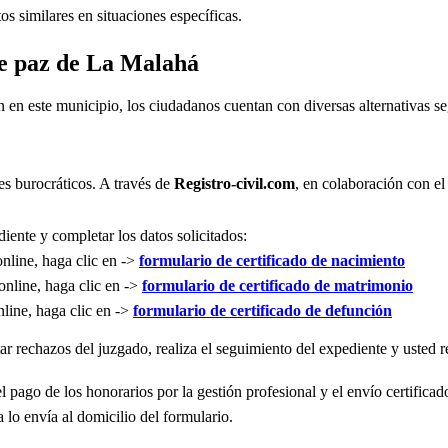
s similares en situaciones específicas.
de paz de La Malahá
n en este municipio, los ciudadanos cuentan con diversas alternativas 
es burocráticos. A través de
Registro-civil.com
, en colaboración con el
iente y completar los datos solicitados:
online, haga clic en ->
formulario de certificado de nacimiento
online, haga clic en ->
formulario de certificado de matrimonio
nline, haga clic en ->
formulario de certificado de defunción
r rechazos del juzgado, realiza el seguimiento del expediente y usted re
l pago de los honorarios por la gestión profesional y el envío certificad
 lo envía al domicilio del formulario.