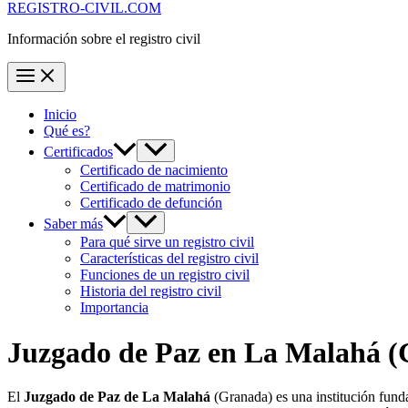
REGISTRO-CIVIL.COM
Información sobre el registro civil
Inicio
Qué es?
Certificados
Certificado de nacimiento
Certificado de matrimonio
Certificado de defunción
Saber más
Para qué sirve un registro civil
Características del registro civil
Funciones de un registro civil
Historia del registro civil
Importancia
Juzgado de Paz en
La Malahá
(
El
Juzgado de Paz de La Malahá
(Granada) es una institución fund