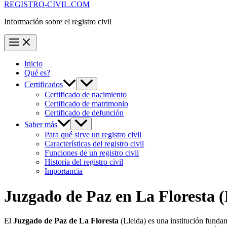
REGISTRO-CIVIL.COM
Información sobre el registro civil
Inicio
Qué es?
Certificados
Certificado de nacimiento
Certificado de matrimonio
Certificado de defunción
Saber más
Para qué sirve un registro civil
Características del registro civil
Funciones de un registro civil
Historia del registro civil
Importancia
Juzgado de Paz en
La Floresta
(
El
Juzgado de Paz de La Floresta
(Lleida) es una institución fund