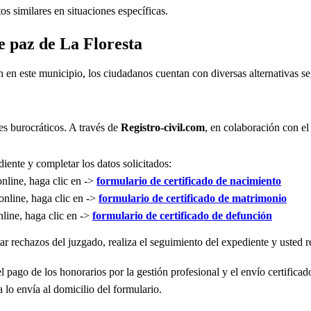
s similares en situaciones específicas.
de paz de La Floresta
n en este municipio, los ciudadanos cuentan con diversas alternativas 
es burocráticos. A través de
Registro-civil.com
, en colaboración con el
iente y completar los datos solicitados:
online, haga clic en ->
formulario de certificado de nacimiento
online, haga clic en ->
formulario de certificado de matrimonio
nline, haga clic en ->
formulario de certificado de defunción
r rechazos del juzgado, realiza el seguimiento del expediente y usted re
l pago de los honorarios por la gestión profesional y el envío certificad
 lo envía al domicilio del formulario.