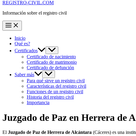
REGISTRO-CIVIL.COM
Información sobre el registro civil
Inicio
Qué es?
Certificados
Certificado de nacimiento
Certificado de matrimonio
Certificado de defunción
Saber más
Para qué sirve un registro civil
Características del registro civil
Funciones de un registro civil
Historia del registro civil
Importancia
Juzgado de Paz en
Herrera de A
El
Juzgado de Paz de Herrera de Alcántara
(Cáceres) es una insti