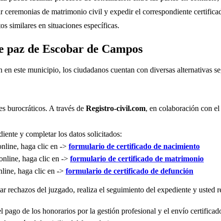
r ceremonias de matrimonio civil y expedir el correspondiente certifica
s similares en situaciones específicas.
 de paz de Escobar de Campos
n en este municipio, los ciudadanos cuentan con diversas alternativas 
es burocráticos. A través de
Registro-civil.com
, en colaboración con el
iente y completar los datos solicitados:
online, haga clic en ->
formulario de certificado de nacimiento
online, haga clic en ->
formulario de certificado de matrimonio
nline, haga clic en ->
formulario de certificado de defunción
r rechazos del juzgado, realiza el seguimiento del expediente y usted re
l pago de los honorarios por la gestión profesional y el envío certificad