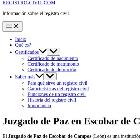
REGISTRO-CIVIL.COM
Información sobre el registro civil
Inicio
Qué es?
Certificados
Certificado de nacimiento
Certificado de matrimonio
Certificado de defunción
Saber más
Para qué sirve un registro civil
Características del registro civil
Funciones de un registro civil
Historia del registro civil
Importancia
Juzgado de Paz en
Escobar de 
El
Juzgado de Paz de Escobar de Campos
(León) es una instituci