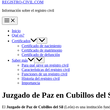
REGISTRO-CIVIL.COM
Información sobre el registro civil
Inicio
Qué es?
Certificados
Certificado de nacimiento
Certificado de matrimonio
Certificado de defunción
Saber más
Para qué sirve un registro civil
Características del registro civil
Funciones de un registro civil
Historia del registro civil
Importancia
Juzgado de Paz en
Cubillos del 
El
Juzgado de Paz de Cubillos del Sil
(León) es una institución fun