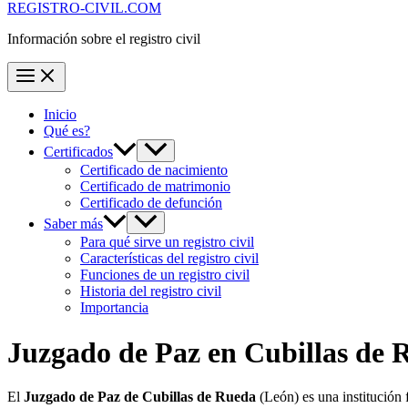
REGISTRO-CIVIL.COM
Información sobre el registro civil
Inicio
Qué es?
Certificados
Certificado de nacimiento
Certificado de matrimonio
Certificado de defunción
Saber más
Para qué sirve un registro civil
Características del registro civil
Funciones de un registro civil
Historia del registro civil
Importancia
Juzgado de Paz en
Cubillas de 
El
Juzgado de Paz de Cubillas de Rueda
(León) es una institución