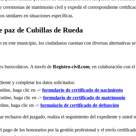
r ceremonias de matrimonio civil y expedir el correspondiente certifica
s similares en situaciones específicas.
de paz de Cubillas de Rueda
n en este municipio, los ciudadanos cuentan con diversas alternativas 
es burocráticos. A través de
Registro-civil.com
, en colaboración con el
iente y completar los datos solicitados:
online, haga clic en ->
formulario de certificado de nacimiento
online, haga clic en ->
formulario de certificado de matrimonio
nline, haga clic en ->
formulario de certificado de defunción
r rechazos del juzgado, realiza el seguimiento del expediente y usted re
l pago de los honorarios por la gestión profesional y el envío certificad