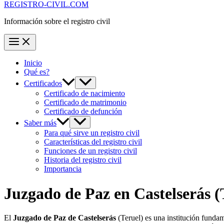
REGISTRO-CIVIL.COM
Información sobre el registro civil
Inicio
Qué es?
Certificados
Certificado de nacimiento
Certificado de matrimonio
Certificado de defunción
Saber más
Para qué sirve un registro civil
Características del registro civil
Funciones de un registro civil
Historia del registro civil
Importancia
Juzgado de Paz en
Castelserás
(
El
Juzgado de Paz de Castelserás
(Teruel) es una institución funda