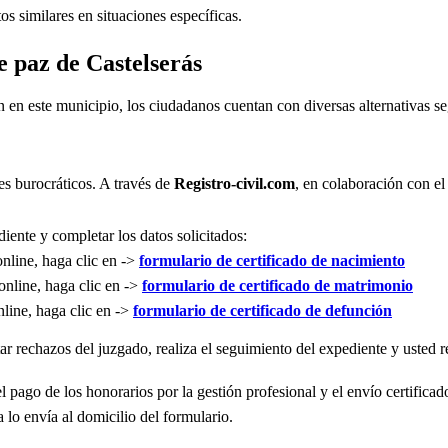
s similares en situaciones específicas.
e paz de Castelserás
n en este municipio, los ciudadanos cuentan con diversas alternativas 
es burocráticos. A través de
Registro-civil.com
, en colaboración con el
iente y completar los datos solicitados:
online, haga clic en ->
formulario de certificado de nacimiento
online, haga clic en ->
formulario de certificado de matrimonio
nline, haga clic en ->
formulario de certificado de defunción
r rechazos del juzgado, realiza el seguimiento del expediente y usted re
l pago de los honorarios por la gestión profesional y el envío certificad
 lo envía al domicilio del formulario.