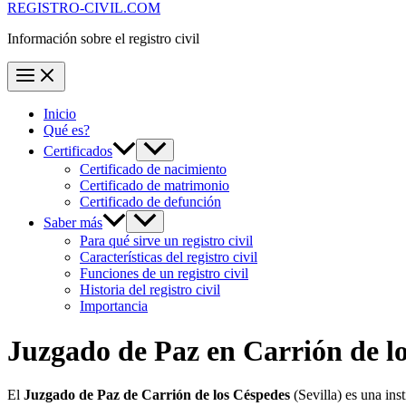
REGISTRO-CIVIL.COM
Información sobre el registro civil
Inicio
Qué es?
Certificados
Certificado de nacimiento
Certificado de matrimonio
Certificado de defunción
Saber más
Para qué sirve un registro civil
Características del registro civil
Funciones de un registro civil
Historia del registro civil
Importancia
Juzgado de Paz en
Carrión de l
El
Juzgado de Paz de Carrión de los Céspedes
(Sevilla) es una in