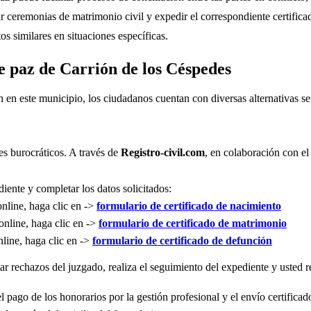
r ceremonias de matrimonio civil y expedir el correspondiente certifica
s similares en situaciones específicas.
de paz de Carrión de los Céspedes
n en este municipio, los ciudadanos cuentan con diversas alternativas 
es burocráticos. A través de
Registro-civil.com
, en colaboración con el
iente y completar los datos solicitados:
online, haga clic en ->
formulario de certificado de nacimiento
online, haga clic en ->
formulario de certificado de matrimonio
nline, haga clic en ->
formulario de certificado de defunción
r rechazos del juzgado, realiza el seguimiento del expediente y usted re
l pago de los honorarios por la gestión profesional y el envío certificad