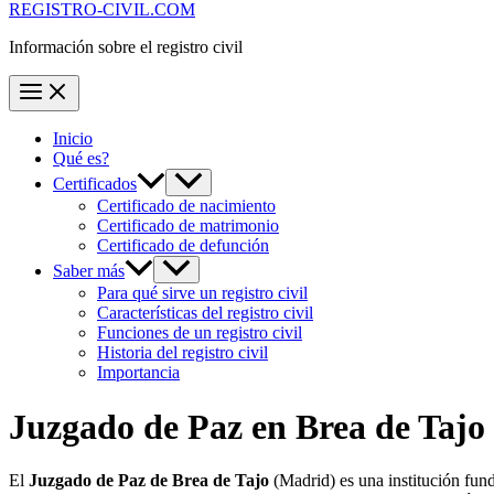
REGISTRO-CIVIL.COM
Información sobre el registro civil
Inicio
Qué es?
Certificados
Certificado de nacimiento
Certificado de matrimonio
Certificado de defunción
Saber más
Para qué sirve un registro civil
Características del registro civil
Funciones de un registro civil
Historia del registro civil
Importancia
Juzgado de Paz en
Brea de Tajo
El
Juzgado de Paz de Brea de Tajo
(Madrid) es una institución fun