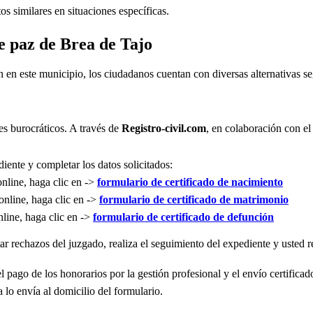
s similares en situaciones específicas.
de paz de Brea de Tajo
n en este municipio, los ciudadanos cuentan con diversas alternativas 
es burocráticos. A través de
Registro-civil.com
, en colaboración con el
iente y completar los datos solicitados:
online, haga clic en ->
formulario de certificado de nacimiento
online, haga clic en ->
formulario de certificado de matrimonio
nline, haga clic en ->
formulario de certificado de defunción
r rechazos del juzgado, realiza el seguimiento del expediente y usted re
l pago de los honorarios por la gestión profesional y el envío certificad
 lo envía al domicilio del formulario.