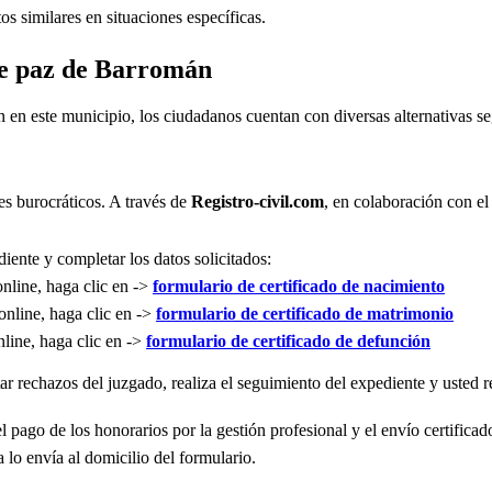
s similares en situaciones específicas.
 de paz de Barromán
n en este municipio, los ciudadanos cuentan con diversas alternativas 
es burocráticos. A través de
Registro-civil.com
, en colaboración con el
iente y completar los datos solicitados:
online, haga clic en ->
formulario de certificado de nacimiento
online, haga clic en ->
formulario de certificado de matrimonio
nline, haga clic en ->
formulario de certificado de defunción
r rechazos del juzgado, realiza el seguimiento del expediente y usted re
l pago de los honorarios por la gestión profesional y el envío certificad
 lo envía al domicilio del formulario.