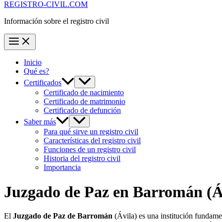
REGISTRO-CIVIL.COM
Información sobre el registro civil
Inicio
Qué es?
Certificados
Certificado de nacimiento
Certificado de matrimonio
Certificado de defunción
Saber más
Para qué sirve un registro civil
Características del registro civil
Funciones de un registro civil
Historia del registro civil
Importancia
Juzgado de Paz en
Barromán
(Á
El
Juzgado de Paz de Barromán
(Ávila) es una institución fundam