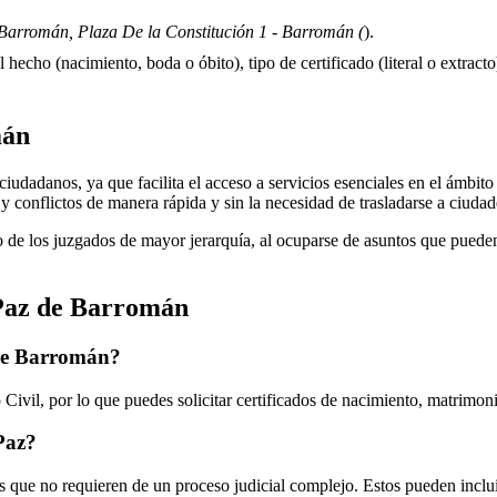
Barromán, Plaza De la Constitución 1 - Barromán (
).
 hecho (nacimiento, boda o óbito), tipo de certificado (literal o extracto)
mán
udadanos, ya que facilita el acceso a servicios esenciales en el ámbito j
 y conflictos de manera rápida y sin la necesidad de trasladarse a ciuda
 de los juzgados de mayor jerarquía, al ocuparse de asuntos que pueden 
Paz de
Barromán
de
Barromán
?
Civil, por lo que puedes solicitar certificados de nacimiento, matrimon
 Paz?
 que no requieren de un proceso judicial complejo. Estos pueden inclui