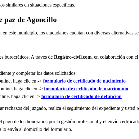
s similares en situaciones específicas.
e paz de Agoncillo
n en este municipio, los ciudadanos cuentan con diversas alternativas 
es burocráticos. A través de
Registro-civil.com
, en colaboración con el
iente y completar los datos solicitados:
online, haga clic en ->
formulario de certificado de nacimiento
online, haga clic en ->
formulario de certificado de matrimonio
nline, haga clic en ->
formulario de certificado de defunción
r rechazos del juzgado, realiza el seguimiento del expediente y usted re
l pago de los honorarios por la gestión profesional y el envío certificad
 lo envía al domicilio del formulario.