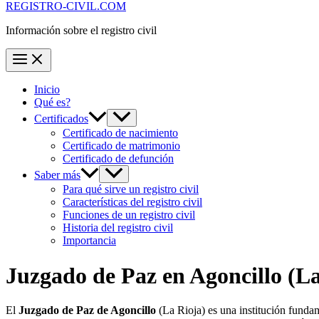
REGISTRO-CIVIL.COM
Información sobre el registro civil
Inicio
Qué es?
Certificados
Certificado de nacimiento
Certificado de matrimonio
Certificado de defunción
Saber más
Para qué sirve un registro civil
Características del registro civil
Funciones de un registro civil
Historia del registro civil
Importancia
Juzgado de Paz en
Agoncillo
(La
El
Juzgado de Paz de Agoncillo
(La Rioja) es una institución funda