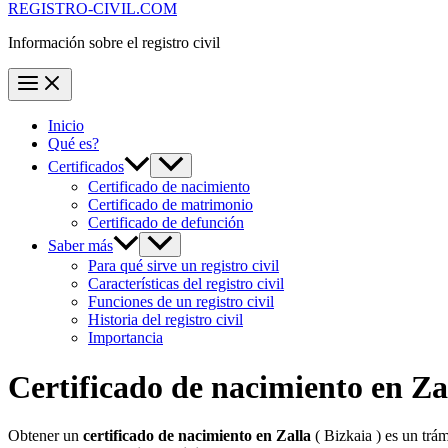
REGISTRO-CIVIL.COM
Información sobre el registro civil
Inicio
Qué es?
Certificados
Certificado de nacimiento
Certificado de matrimonio
Certificado de defunción
Saber más
Para qué sirve un registro civil
Características del registro civil
Funciones de un registro civil
Historia del registro civil
Importancia
Certificado de nacimiento en
Za
Obtener un
certificado de nacimiento en
Zalla
( Bizkaia ) es un trá