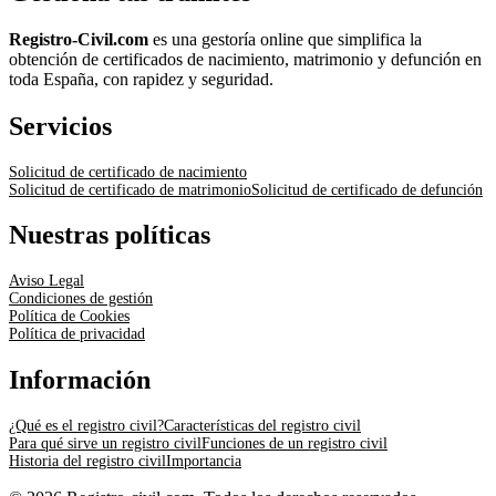
Registro-Civil.com
es una gestoría online que simplifica la
obtención de certificados de nacimiento, matrimonio y defunción en
toda España, con rapidez y seguridad.
Servicios
Solicitud de certificado de nacimiento
Solicitud de certificado de matrimonio
Solicitud de certificado de defunción
Nuestras políticas
Aviso Legal
Condiciones de gestión
Política de Cookies
Política de privacidad
Información
¿Qué es el registro civil?
Características del registro civil
Para qué sirve un registro civil
Funciones de un registro civil
Historia del registro civil
Importancia