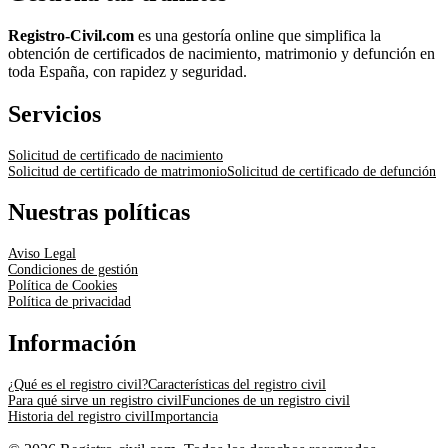
Registro-Civil.com
es una gestoría online que simplifica la
obtención de certificados de nacimiento, matrimonio y defunción en
toda España, con rapidez y seguridad.
Servicios
Solicitud de certificado de nacimiento
Solicitud de certificado de matrimonio
Solicitud de certificado de defunción
Nuestras políticas
Aviso Legal
Condiciones de gestión
Política de Cookies
Política de privacidad
Información
¿Qué es el registro civil?
Características del registro civil
Para qué sirve un registro civil
Funciones de un registro civil
Historia del registro civil
Importancia