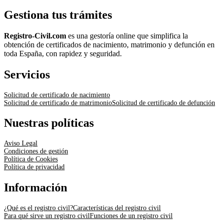
Gestiona tus trámites
Registro-Civil.com
es una gestoría online que simplifica la
obtención de certificados de nacimiento, matrimonio y defunción en
toda España, con rapidez y seguridad.
Servicios
Solicitud de certificado de nacimiento
Solicitud de certificado de matrimonio
Solicitud de certificado de defunción
Nuestras políticas
Aviso Legal
Condiciones de gestión
Política de Cookies
Política de privacidad
Información
¿Qué es el registro civil?
Características del registro civil
Para qué sirve un registro civil
Funciones de un registro civil