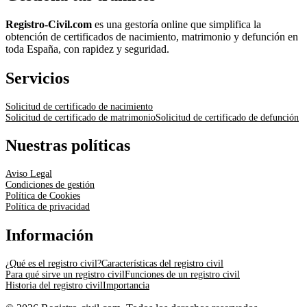
Registro-Civil.com
es una gestoría online que simplifica la
obtención de certificados de nacimiento, matrimonio y defunción en
toda España, con rapidez y seguridad.
Servicios
Solicitud de certificado de nacimiento
Solicitud de certificado de matrimonio
Solicitud de certificado de defunción
Nuestras políticas
Aviso Legal
Condiciones de gestión
Política de Cookies
Política de privacidad
Información
¿Qué es el registro civil?
Características del registro civil
Para qué sirve un registro civil
Funciones de un registro civil
Historia del registro civil
Importancia