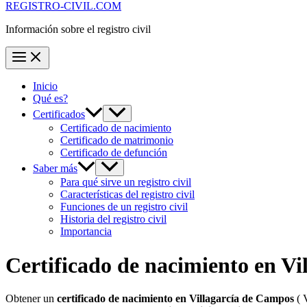
REGISTRO-CIVIL.COM
Información sobre el registro civil
Inicio
Qué es?
Certificados
Certificado de nacimiento
Certificado de matrimonio
Certificado de defunción
Saber más
Para qué sirve un registro civil
Características del registro civil
Funciones de un registro civil
Historia del registro civil
Importancia
Certificado de nacimiento en
Vi
Obtener un
certificado de nacimiento en
Villagarcía de Campos
( V