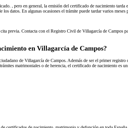
icado. , pero en general, la emisión del certificado de nacimiento tarda e
ud de los datos. En algunas ocasiones el trámite puede tardar varios me
cita previa. Contacta con el Registro Civil de
Villagarcía de Campos
pa
nacimiento en
Villagarcía de Campos
?
r ciudadano de
Villagarcía de Campos
. Además de ser el primer registro 
 trámites matrimoniales o de herencia, el certificado de nacimiento es 
n de certificados de nacimiento, matrimonio y defunción en toda España