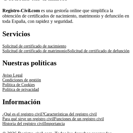
Registro-Civil.com
es una gestoría online que simplifica la
obtención de certificados de nacimiento, matrimonio y defunción en
toda España, con rapidez y seguridad.
Servicios
Solicitud de certificado de nacimiento
Solicitud de certificado de matrimonio
Solicitud de certificado de defunción
Nuestras políticas
Aviso Legal
Condiciones de gestión
Política de Cookies
Política de privacidad
Información
¿Qué es el registro civil?
Características del registro civil
Para qué sirve un registro civil
Funciones de un registro civil
Historia del registro civil
Importancia