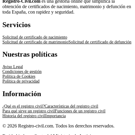
Registro-Civil.com
es una gestoría online que simplifica la
obtención de certificados de nacimiento, matrimonio y defunción en
toda España, con rapidez y seguridad.
Servicios
Solicitud de certificado de nacimiento
Solicitud de certificado de matrimonio
Solicitud de certificado de defunción
Nuestras políticas
Aviso Legal
Condiciones de gestión
Política de Cookies
Política de privacidad
Información
¿Qué es el registro civil?
Características del registro civil
Para qué sirve un registro civil
Funciones de un registro civil
Historia del registro civil
Importancia
© 2026 Registro-civil.com. Todos los derechos reservados.