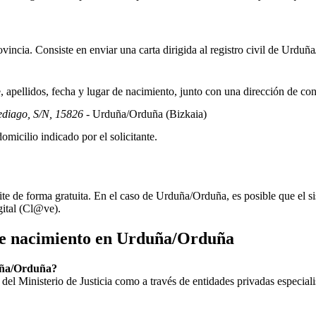
incia. Consiste en enviar una carta dirigida al registro civil de
Urduña
apellidos, fecha y lugar de nacimiento, junto con una dirección de co
ediago, S/N, 15826
- Urduña/Orduña
(Bizkaia)
omicilio indicado por el solicitante.
ite de forma gratuita. En el caso de
Urduña/Orduña
, es posible que el s
gital (Cl@ve).
de nacimiento en
Urduña/Orduña
duña/Orduña?
ial del Ministerio de Justicia como a través de entidades privadas especial