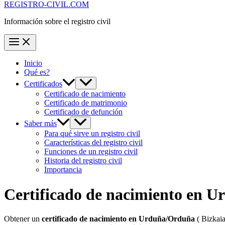
REGISTRO-CIVIL.COM
Información sobre el registro civil
Inicio
Qué es?
Certificados
Certificado de nacimiento
Certificado de matrimonio
Certificado de defunción
Saber más
Para qué sirve un registro civil
Características del registro civil
Funciones de un registro civil
Historia del registro civil
Importancia
Certificado de nacimiento en
Ur
Obtener un
certificado de nacimiento en
Urduña/Orduña
( Bizkaia