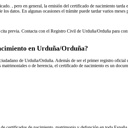
icado. , pero en general, la emisión del certificado de nacimiento tarda e
ud de los datos. En algunas ocasiones el trámite puede tardar varios me
cita previa. Contacta con el Registro Civil de
Urduña/Orduña
para conf
nacimiento en
Urduña/Orduña
?
r ciudadano de
Urduña/Orduña
. Además de ser el primer registro oficial
es matrimoniales o de herencia, el certificado de nacimiento es un docu
n de certificados de nacimiento, matrimonio y defunción en toda España