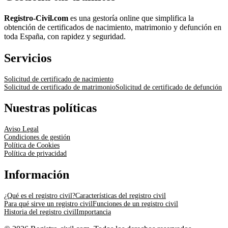
Registro-Civil.com
es una gestoría online que simplifica la
obtención de certificados de nacimiento, matrimonio y defunción en
toda España, con rapidez y seguridad.
Servicios
Solicitud de certificado de nacimiento
Solicitud de certificado de matrimonio
Solicitud de certificado de defunción
Nuestras políticas
Aviso Legal
Condiciones de gestión
Política de Cookies
Política de privacidad
Información
¿Qué es el registro civil?
Características del registro civil
Para qué sirve un registro civil
Funciones de un registro civil
Historia del registro civil
Importancia