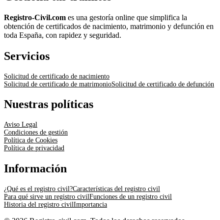
Registro-Civil.com
es una gestoría online que simplifica la
obtención de certificados de nacimiento, matrimonio y defunción en
toda España, con rapidez y seguridad.
Servicios
Solicitud de certificado de nacimiento
Solicitud de certificado de matrimonio
Solicitud de certificado de defunción
Nuestras políticas
Aviso Legal
Condiciones de gestión
Política de Cookies
Política de privacidad
Información
¿Qué es el registro civil?
Características del registro civil
Para qué sirve un registro civil
Funciones de un registro civil
Historia del registro civil
Importancia