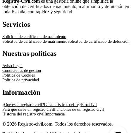
Registro-Civil.com
es una gestoría online que simplifica la
obtención de certificados de nacimiento, matrimonio y defunción en
toda España, con rapidez y seguridad.
Servicios
Solicitud de certificado de nacimiento
Solicitud de certificado de matrimonio
Solicitud de certificado de defunción
Nuestras políticas
Aviso Legal
Condiciones de gestión
Política de Cookies
Política de privacidad
Información
¿Qué es el registro civil?
Características del registro civil
Para qué sirve un registro civil
Funciones de un registro civil
Historia del registro civil
Importancia
© 2026 Registro-civil.com. Todos los derechos reservados.