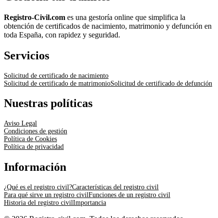
Registro-Civil.com
es una gestoría online que simplifica la
obtención de certificados de nacimiento, matrimonio y defunción en
toda España, con rapidez y seguridad.
Servicios
Solicitud de certificado de nacimiento
Solicitud de certificado de matrimonio
Solicitud de certificado de defunción
Nuestras políticas
Aviso Legal
Condiciones de gestión
Política de Cookies
Política de privacidad
Información
¿Qué es el registro civil?
Características del registro civil
Para qué sirve un registro civil
Funciones de un registro civil
Historia del registro civil
Importancia