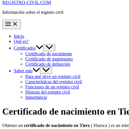
REGISTRO-CIVIL.COM
Información sobre el registro civil
Inicio
Qué es?
Certificados
Certificado de nacimiento
Certificado de matrimonio
Certificado de defunción
Saber más
Para qué sirve un registro civil
Características del registro civil
Funciones de un registro civil
Historia del registro civil
Importancia
Certificado de nacimiento en
Ti
Obtener un
certificado de nacimiento en
Tierz
( Huesca ) es un trám