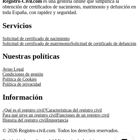
Registro-Civil.com
es una gestoría online que simplifica la
obtención de certificados de nacimiento, matrimonio y defunción en
toda España, con rapidez y seguridad.
Servicios
Solicitud de certificado de nacimiento
Solicitud de certificado de matrimonio
Solicitud de certificado de defunción
Nuestras políticas
Aviso Legal
Condiciones de gestión
Política de Cookies
Política de privacidad
Información
¿Qué es el registro civil?
Características del registro civil
Para qué sirve un registro civil
Funciones de un registro civil
Historia del registro civil
Importancia
© 2026 Registro-civil.com. Todos los derechos reservados.