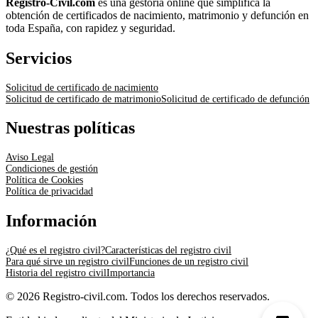
Registro-Civil.com
es una gestoría online que simplifica la
obtención de certificados de nacimiento, matrimonio y defunción en
toda España, con rapidez y seguridad.
Servicios
Solicitud de certificado de nacimiento
Solicitud de certificado de matrimonio
Solicitud de certificado de defunción
Nuestras políticas
Aviso Legal
Condiciones de gestión
Política de Cookies
Política de privacidad
Información
¿Qué es el registro civil?
Características del registro civil
Para qué sirve un registro civil
Funciones de un registro civil
Historia del registro civil
Importancia
© 2026 Registro-civil.com. Todos los derechos reservados.