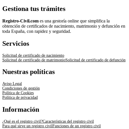
Gestiona tus trámites
Registro-Civil.com
es una gestoría online que simplifica la
obtención de certificados de nacimiento, matrimonio y defunción en
toda España, con rapidez y seguridad.
Servicios
Solicitud de certificado de nacimiento
Solicitud de certificado de matrimonio
Solicitud de certificado de defunción
Nuestras políticas
Aviso Legal
Condiciones de gestión
Política de Cookies
Política de privacidad
Información
¿Qué es el registro civil?
Características del registro civil
Para qué sirve un registro civil
Funciones de un registro civil