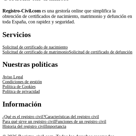
Registro-Civil.com
es una gestoría online que simplifica la
obtención de certificados de nacimiento, matrimonio y defunción en
toda España, con rapidez y seguridad.
Servicios
Solicitud de certificado de nacimiento
Solicitud de certificado de matrimonio
Solicitud de certificado de defunción
Nuestras políticas
Aviso Legal
Condiciones de gestión
Política de Cookies
Política de privacidad
Información
¿Qué es el registro civil?
Características del registro civil
Para qué sirve un registro civil
Funciones de un registro civil
Historia del registro civil
Importancia