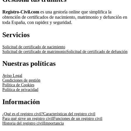
Registro-Civil.com
es una gestoría online que simplifica la
obtención de certificados de nacimiento, matrimonio y defunción en
toda España, con rapidez y seguridad.
Servicios
Solicitud de certificado de nacimiento
Solicitud de certificado de matrimonio
Solicitud de certificado de defunción
Nuestras políticas
Aviso Legal
Condiciones de gestión
Política de Cookies
Política de privacidad
Información
¿Qué es el registro civil?
Características del registro civil
Para qué sirve un registro civil
Funciones de un registro civil
Historia del registro civil
Importancia