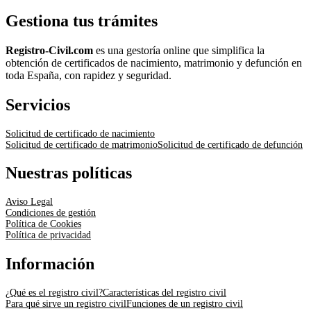
Gestiona tus trámites
Registro-Civil.com
es una gestoría online que simplifica la
obtención de certificados de nacimiento, matrimonio y defunción en
toda España, con rapidez y seguridad.
Servicios
Solicitud de certificado de nacimiento
Solicitud de certificado de matrimonio
Solicitud de certificado de defunción
Nuestras políticas
Aviso Legal
Condiciones de gestión
Política de Cookies
Política de privacidad
Información
¿Qué es el registro civil?
Características del registro civil
Para qué sirve un registro civil
Funciones de un registro civil