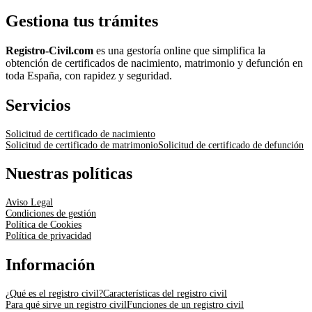
Gestiona tus trámites
Registro-Civil.com
es una gestoría online que simplifica la
obtención de certificados de nacimiento, matrimonio y defunción en
toda España, con rapidez y seguridad.
Servicios
Solicitud de certificado de nacimiento
Solicitud de certificado de matrimonio
Solicitud de certificado de defunción
Nuestras políticas
Aviso Legal
Condiciones de gestión
Política de Cookies
Política de privacidad
Información
¿Qué es el registro civil?
Características del registro civil
Para qué sirve un registro civil
Funciones de un registro civil