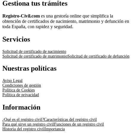
Gestiona tus trámites
Registro-Civil.com
es una gestoría online que simplifica la
obtención de certificados de nacimiento, matrimonio y defunción en
toda España, con rapidez y seguridad.
Servicios
Solicitud de certificado de nacimiento
Solicitud de certificado de matrimonio
Solicitud de certificado de defunción
Nuestras políticas
Aviso Legal
Condiciones de gestión
Política de Cookies
Política de privacidad
Información
¿Qué es el registro civil?
Características del registro civil
Para qué sirve un registro civil
Funciones de un registro civil
Historia del registro civil
Importancia