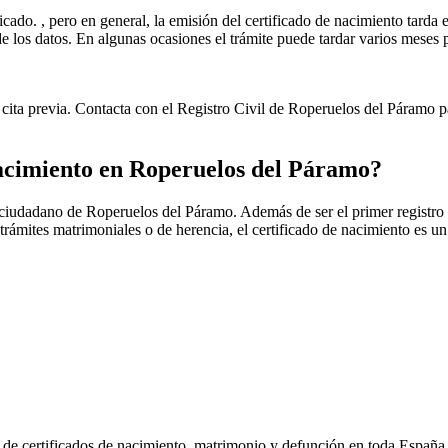
icado. , pero en general, la emisión del certificado de nacimiento tarda e
ud de los datos. En algunas ocasiones el trámite puede tardar varios me
cita previa. Contacta con el Registro Civil de
Roperuelos del Páramo
pa
nacimiento en
Roperuelos del Páramo
?
r ciudadano de
Roperuelos del Páramo
. Además de ser el primer registro
 trámites matrimoniales o de herencia, el certificado de nacimiento es 
n de certificados de nacimiento, matrimonio y defunción en toda España